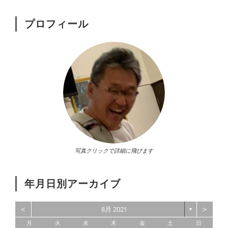
プロフィール
写真クリックで詳細に飛びます
年月日別アーカイブ
<
>
8月 2021
▼
月
火
水
木
金
土
日