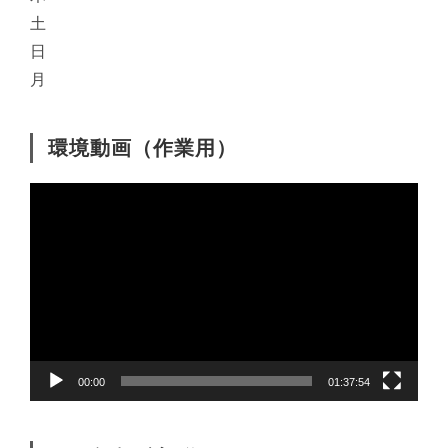
土
日
月
環境動画（作業用）
動
画
プ
レ
ー
ヤ
ー
00:00
01:37:54