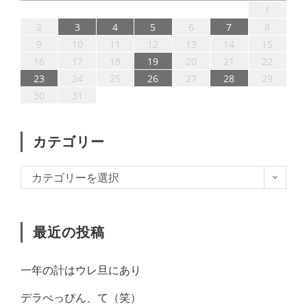
4
6
5
3
4
6
2
4
7
3
5
1
3
6
6
2
7
3
5
4
1
11
13
12
10
11
13
11
14
10
12
10
13
13
14
10
12
11
9
8
9
2
3
4
5
6
7
8
18
20
19
17
18
20
16
18
21
17
19
15
17
20
20
16
21
17
19
18
9
10
11
12
13
14
15
25
27
26
24
25
27
23
25
28
24
26
22
24
27
27
23
28
24
26
25
16
17
18
19
20
21
22
31
30
31
29
30
31
23
24
25
26
27
28
29
30
31
カテゴリー
カテゴリーを選択
最近の投稿
一年の計はウレ旦にあり
デラべっぴん、て（笑）