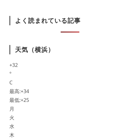
よく読まれている記事
天気（横浜）
+
32
°
C
最高:
+
34
最低:
+
25
月
火
水
木