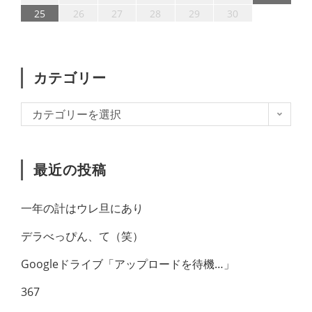
31
30
31
29
30
31
29
25
26
27
28
29
30
カテゴリー
カテゴリーを選択
最近の投稿
一年の計はウレ旦にあり
デラべっぴん、て（笑）
Googleドライブ「アップロードを待機…」
367