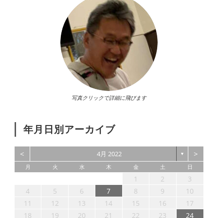
写真クリックで詳細に飛びます
年月日別アーカイブ
<
>
4月 2022
▼
月
火
水
木
金
土
日
4
6
5
3
4
6
2
4
7
3
5
1
6
6
2
7
3
5
1
4
1
2
3
11
13
12
10
11
13
11
14
10
12
13
13
14
10
12
11
9
8
9
8
4
5
6
7
8
9
10
18
20
19
17
18
20
16
18
21
17
19
15
20
20
16
21
17
19
15
18
11
12
13
14
15
16
17
25
27
26
24
25
27
23
25
28
24
26
22
27
27
23
28
24
26
22
25
18
19
20
21
22
23
24