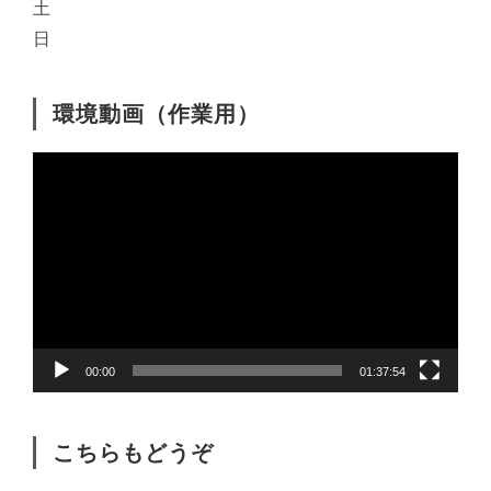
土
日
環境動画（作業用）
動
画
プ
レ
ー
ヤ
ー
00:00
01:37:54
こちらもどうぞ