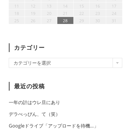
18
20
19
17
18
20
16
18
21
19
15
17
20
20
16
21
17
19
15
18
11
12
13
14
15
16
17
25
27
26
24
25
27
23
25
28
26
22
24
27
27
23
28
24
26
22
25
18
19
20
21
22
23
24
31
30
29
30
31
29
25
26
27
28
29
30
31
カテゴリー
カテゴリーを選択
最近の投稿
一年の計はウレ旦にあり
デラべっぴん、て（笑）
Googleドライブ「アップロードを待機…」