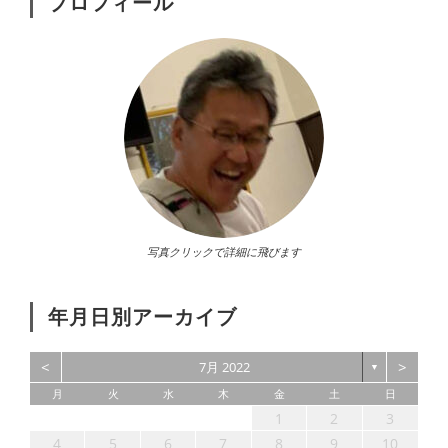
プロフィール
写真クリックで詳細に飛びます
年月日別アーカイブ
<
>
7月 2022
▼
月
火
水
木
金
土
日
4
6
5
3
4
6
2
4
7
5
1
3
6
6
2
7
3
5
1
4
1
2
3
11
13
12
10
11
13
11
14
12
10
13
13
14
10
12
11
9
8
9
8
4
5
6
7
8
9
10