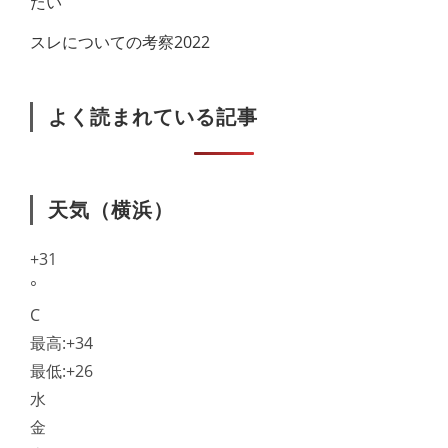
たい
スレについての考察2022
よく読まれている記事
天気（横浜）
+
31
°
C
最高:
+
34
最低:
+
26
水
金