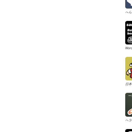
へら
Wo
日本
ヘラ