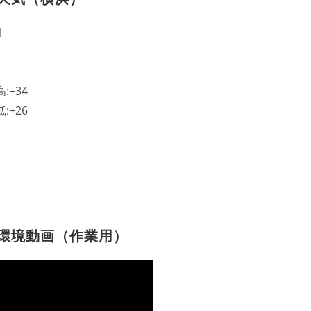
1
高:
+
34
低:
+
26
環境動画（作業用）