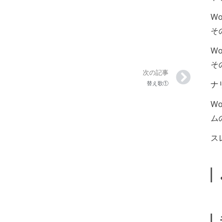
W
そ
W
そ
次の記事
ナ
替え歌①
W
ム
ス