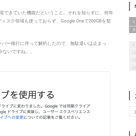
ではすでに実現できていた機能だということ。それを知らずに、何年
ク領域も使っておらず、Google Oneで200GBを契
<
月
1
1
1
1
2
1
1
2
2
1
2
3
1
2
2
3
1
3
2
1
3
1
4
2
3
3
4
2
1
4
3
1
2
4
2
5
1
3
1
4
4
5
1
3
2
5
4
2
3
5
1
3
6
2
4
2
5
5
1
6
2
4
3
6
5
3
4
6
2
4
7
3
5
1
3
6
6
2
7
3
5
1
4
レンタルサーバー移行に伴って解約したので、無駄遣いは止まっ
7
6
4
5
7
3
5
8
4
6
2
4
7
7
3
8
4
6
2
5
8
7
5
6
8
4
6
9
5
7
3
5
8
8
4
9
5
7
3
6
10
10
9
8
6
7
9
5
7
6
8
4
6
9
9
5
6
8
4
7
10
10
11
10
10
11
9
7
8
6
8
7
9
5
7
6
7
9
5
8
11
10
11
12
10
11
11
12
10
8
9
7
9
8
6
8
7
8
6
9
12
11
10
12
10
13
11
12
12
13
11
10
9
8
9
7
9
8
9
7
13
12
10
11
13
11
14
10
12
10
13
13
14
10
12
11
9
8
9
8
5
も少ないですね。。
14
13
11
12
14
10
12
15
11
13
11
14
14
10
15
11
13
12
9
9
15
14
12
13
15
11
13
16
12
14
10
12
15
15
11
16
12
14
10
13
16
15
13
14
16
12
14
17
13
15
11
13
16
16
12
17
13
15
11
14
17
16
14
15
17
13
15
18
14
16
12
14
17
17
13
18
14
16
12
15
18
17
15
16
18
14
16
19
15
17
13
15
18
18
14
19
15
17
13
16
19
18
16
17
19
15
17
20
16
18
14
16
19
19
15
20
16
18
14
17
20
19
17
18
20
16
18
21
17
19
15
17
20
20
16
21
17
19
15
18
1
21
20
18
19
21
17
19
22
18
20
16
18
21
21
17
22
18
20
16
19
22
21
19
20
22
18
20
23
19
21
17
19
22
22
18
23
19
21
17
20
23
22
20
21
23
19
21
24
20
22
18
20
23
23
19
24
20
22
18
21
24
23
21
22
24
20
22
25
21
23
19
21
24
24
20
25
21
23
19
22
25
24
22
23
25
21
23
26
22
24
20
22
25
25
21
26
22
24
20
23
26
25
23
24
26
22
24
27
23
25
21
23
26
26
22
27
23
25
21
24
27
26
24
25
27
23
25
28
24
26
22
24
27
27
23
28
24
26
22
25
1
28
27
25
26
28
24
26
29
25
27
23
25
28
28
24
29
25
27
23
26
29
28
26
27
29
25
27
30
26
28
24
26
29
25
30
26
28
24
27
30
29
27
28
30
26
28
31
27
29
25
27
30
26
27
29
25
28
30
28
29
27
29
28
30
26
28
31
27
28
30
26
29
31
29
30
28
30
29
27
29
28
29
27
30
30
31
29
30
28
30
29
30
28
31
31
30
31
29
30
31
29
2
31
30
31
30
31
31