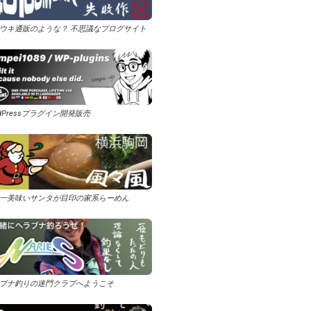
ウキ通販のような？ 不思議なブログサイト
rdPressプラグイン開発販売
一美味いサンタが目印の家系らーめん
ブナ釣りの迷門クラブへようこそ