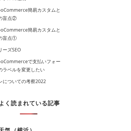
ooCommerce簡易カスタムと
の盲点②
ooCommerce簡易カスタムと
の盲点①
リーズSEO
ooCommerceで支払いフォー
のラベル​を変更したい
レについての考察2022
よく読まれている記事
天気（横浜）