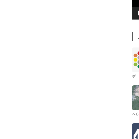
レ
ー
ヤ
ー
ポー
へら