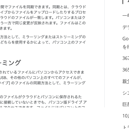
一
デ
G
を
36
36
親
シ
巨
1
ト