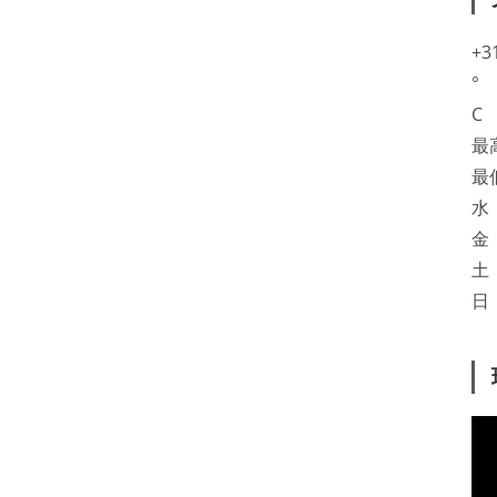
+
3
°
C
最
最
水
金
土
日
動
画
プ