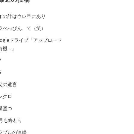
年の計はウレ旦にあり
ラべっぴん、て（笑）
oogleドライブ「アップロード
待機…」
7
5
父の遺言
ンクロ
星墜つ
0月も終わり
ラブルの連続