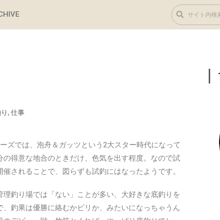
CHIVE
釣り
,
仕事
ーズでは、泡舟＆ガッツという2大スター時代になって
分の得意な地合のときだけ、色気を出す程度。なので試
開催されることで、図らずも試釣にはなったようです。
管理釣り場では「ない」ことが多い、大好きな底釣りを
で、釣果は優勝に絡むかビリか、みたいになっちゃうん