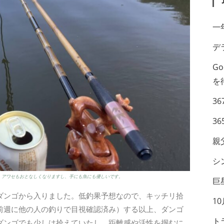
一
デ
G
を
36
36
親
シ
ね。アワセもおとなしくなりますし、手にも魚にも優しいです。
巨
ダンゴから入りました。低釣果予想なので、キッチリ拾
1
前週に他の人の釣りで目視確認済み）する以上、ダンゴ
ト
ダンゴでも少しは拾えていたし、距離感や活性を掴むに