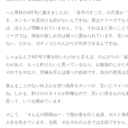
へら専科の4月号に書きましたが、「名手のすごさ」の尺度が
す。ホンモノを見分ける目がないんですね。実はナリーズでも
は、ほとんど理解されていません。でも、それはまた良いこと
リーズでは、例会の楽しみ方は個々に委ねられています。互い
ない。だから、ガチンコとのんびりが共存できるんですね。
じゃぁなんで4月号で毒を吐いたのかと言えば、のんびりの「
心があり、もっと釣りたいと思っているなら、お勉強のしかた
それでもやはり、究極を言えば個々の自由です。自分の意見は
衰えることのない向上心を持つ泡舟＆ガッツが、互いにライバ
ね。しかも、釣りのスタイルが対極なので、互いに得るものも
思って、いつも眺めています。
そして、「そんなの関係ねー」で我が道を行く会員、ポスト泡
人生を生きています。当然、それぞれの人生では主役ですから