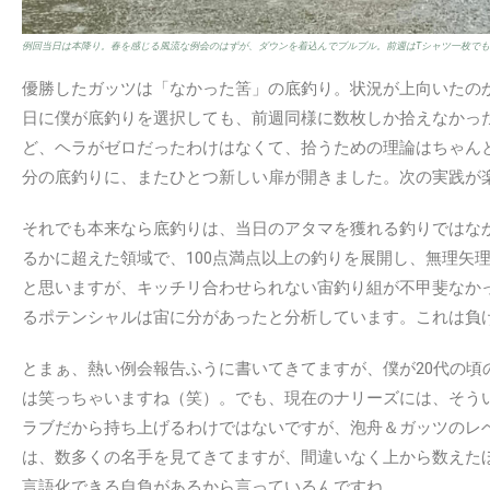
例回当日は本降り。春を感じる風流な例会のはずが、ダウンを着込んでブルブル。前週はTシャツ一枚で
優勝したガッツは「なかった筈」の底釣り。状況が上向いたの
日に僕が底釣りを選択しても、前週同様に数枚しか拾えなかっ
ど、ヘラがゼロだったわけはなくて、拾うための理論はちゃん
分の底釣りに、またひとつ新しい扉が開きました。次の実践が
それでも本来なら底釣りは、当日のアタマを獲れる釣りではな
るかに超えた領域で、100点満点以上の釣りを展開し、無理矢
と思いますが、キッチリ合わせられない宙釣り組が不甲斐なかっ
るポテンシャルは宙に分があったと分析しています。これは負
とまぁ、熱い例会報告ふうに書いてきてますが、僕が20代の頃
は笑っちゃいますね（笑）。でも、現在のナリーズには、そう
ラブだから持ち上げるわけではないですが、泡舟＆ガッツのレ
は、数多くの名手を見てきてますが、間違いなく上から数えた
言語化できる自負があるから言っているんですね。