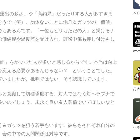
「露出の多さ」や「高釣果」だったりする人が多すぎま
へら
そうで（笑）、勿体ないことに泡舟＆ガッツの「価値」
でもあるんです。「一位もビリもただの人」と掲げるナ
の価値観や温度差を受け入れ、誹謗中傷も押し付けもし
Wo
仮面」をかぶった人が多いと感じるからです。本当は向上
を変える必要があるんじゃない？ ということでした。
言いましたが、批判ではない。そう認識しています。
日本
ルと意識して切磋琢磨する。対人ではなく対ヘラブナで
多いのでしょう。末永く良い友人関係でいてほしいなと
舟＆ガッツを狙う若手もいます。彼らもそれぞれ自分の
ヘラ
、会の中での人間関係は対等です。