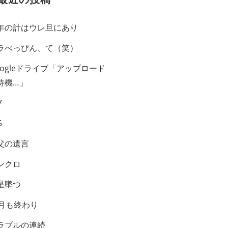
年の計はウレ旦にあり
ラべっぴん、て（笑）
oogleドライブ「アップロード
待機…」
7
5
父の遺言
ンクロ
星墜つ
0月も終わり
ラブルの連続