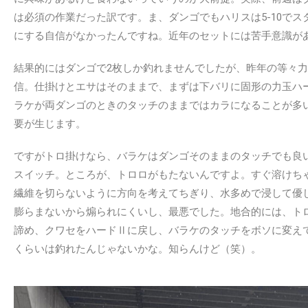
は必須の作業だった訳です。ま、ダンゴでもハリスは5-10で
にする自信がなかったんですね。近年のセットには苦手意識が
結果的にはダンゴで2枚しか釣れませんでしたが、昨年の等々
信。仕掛けとエサはそのままで、まずは下バリに固形の力玉ハ
ラケが両ダンゴのときのタッチのままではカラになることが多
要が生じます。
ですがトロ掛けなら、バラケはダンゴそのままのタッチでも良
スイッチ。ところが、トロロがもたないんですよ。すぐ溶けち
繊維を切らないように方向を考えてちぎり、水多めで浸して優
膨らまないから煽られにくいし、最悪でした。地合的には、ト
諦め、クワセをハードⅡに戻し、バラケのタッチをボソに変えて
くらいは釣れたんじゃないかな。知らんけど（笑）。