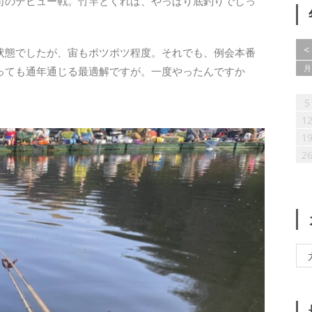
司のデビュー戦。竹竿とくれば、やっぱり底釣りでしっ
<
状態でしたが、宙もポツポツ程度。それでも、例会本番
月
っても通年通じる最適解ですが。一度やったんですか
1
1
1
1
2
1
1
2
2
1
2
3
1
2
2
3
1
3
2
1
3
1
4
2
3
3
4
2
1
4
3
1
2
4
2
5
1
3
1
4
4
5
1
3
2
5
4
2
3
5
1
3
6
2
4
2
5
5
1
6
2
4
3
6
5
3
4
6
2
4
7
3
5
1
3
6
6
2
7
3
5
1
4
7
6
4
5
7
3
5
8
4
6
2
4
7
7
3
8
4
6
2
5
8
7
5
6
8
4
6
9
5
7
3
5
8
8
4
9
5
7
3
6
10
10
9
8
6
7
9
5
7
6
8
4
6
9
9
5
6
8
4
7
10
10
11
10
10
11
9
7
8
6
8
7
9
5
7
6
7
9
5
8
11
10
11
12
10
11
11
12
10
8
9
7
9
8
6
8
7
8
6
9
12
11
10
12
10
13
11
12
12
13
11
10
9
8
9
7
9
8
9
7
13
12
10
11
13
11
14
10
12
10
13
13
14
10
12
11
9
8
9
8
5
14
13
11
12
14
10
12
15
11
13
11
14
14
10
15
11
13
12
9
9
15
14
12
13
15
11
13
16
12
14
10
12
15
15
11
16
12
14
10
13
16
15
13
14
16
12
14
17
13
15
11
13
16
16
12
17
13
15
11
14
17
16
14
15
17
13
15
18
14
16
12
14
17
17
13
18
14
16
12
15
18
17
15
16
18
14
16
19
15
17
13
15
18
18
14
19
15
17
13
16
19
18
16
17
19
15
17
20
16
18
14
16
19
19
15
20
16
18
14
17
20
19
17
18
20
16
18
21
17
19
15
17
20
20
16
21
17
19
15
18
1
21
20
18
19
21
17
19
22
18
20
16
18
21
21
17
22
18
20
16
19
22
21
19
20
22
18
20
23
19
21
17
19
22
22
18
23
19
21
17
20
23
22
20
21
23
19
21
24
20
22
18
20
23
23
19
24
20
22
18
21
24
23
21
22
24
20
22
25
21
23
19
21
24
24
20
25
21
23
19
22
25
24
22
23
25
21
23
26
22
24
20
22
25
25
21
26
22
24
20
23
26
25
23
24
26
22
24
27
23
25
21
23
26
26
22
27
23
25
21
24
27
26
24
25
27
23
25
28
24
26
22
24
27
27
23
28
24
26
22
25
1
28
27
25
26
28
24
26
29
25
27
23
25
28
28
24
29
25
27
23
26
29
28
26
27
29
25
27
30
26
28
24
26
29
25
30
26
28
24
27
30
29
27
28
30
26
28
31
27
29
25
27
30
26
27
29
25
28
30
28
29
27
29
28
30
26
28
31
27
28
30
26
29
31
29
30
28
30
29
27
29
28
29
27
30
30
31
29
30
28
30
29
30
28
31
31
30
31
29
30
31
29
2
31
30
31
30
31
31