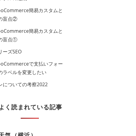
ooCommerce簡易カスタムと
の盲点②
ooCommerce簡易カスタムと
の盲点①
リーズSEO
ooCommerceで支払いフォー
のラベル​を変更したい
レについての考察2022
よく読まれている記事
天気（横浜）