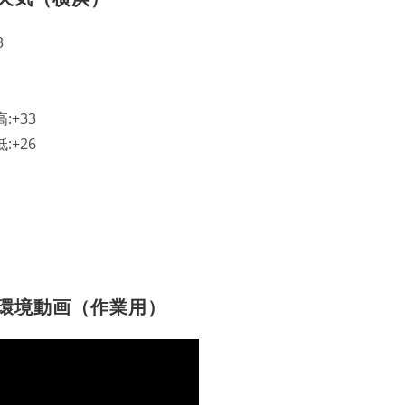
3
高:
+
33
低:
+
26
環境動画（作業用）