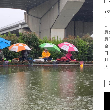
+
3
°
C
最
最
金
日
月
火
動
画
プ