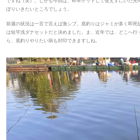
ですね（笑）。しかも今回は、昨年ゲットして使えずにいた光
ぽりいきたいところでしょう。
前週の状況は一言で言えば激シブ。底釣りはジャミが多く即死
は短竿浅ダナセットだと決めました。ま、近年では、どこへ行
ら、底釣りやりたい病も封印できますしね。