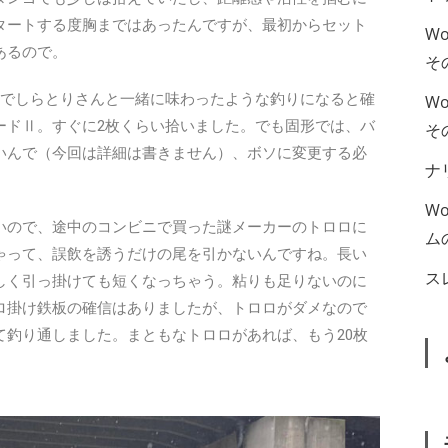
スタートする度胸まではあったんですが、最初からセット
W
あるので。
そ
力でしらとりさんと一緒に味わったような釣りになると確
W
ードⅡ。すぐに2枚くらい拾いました。でも固形では、バ
そ
いんで（今回は詳細は書きません）、ボソに変更する必
ナ
W
いので、途中のコンビニで買った謎メーカーのトロロに
ム
ゃって、誤飲を誘うだけの尾を引かないんですね。長い
ス
しく引っ掛けても短くなっちゃう。粘りも足りないのに
ロ掛け鉄板の確信はありましたが、トロロがダメなので
釣り通しました。まともなトロロがあれば、もう20枚