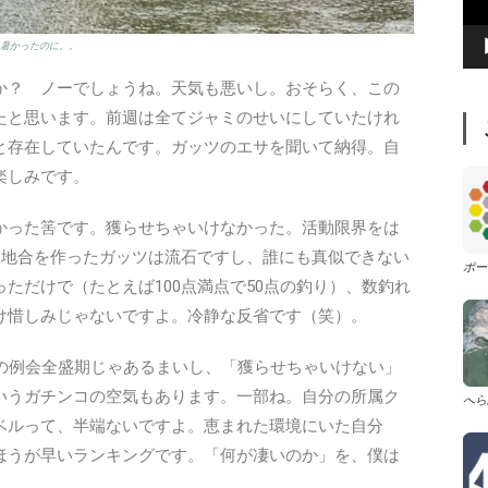
レ
も暑かったのに。。
ー
ヤ
か？ ノーでしょうね。天気も悪いし。おそらく、この
ー
たと思います。前週は全てジャミのせいにしていたけれ
と存在していたんです。ガッツのエサを聞いて納得。自
楽しみです。
かった筈です。獲らせちゃいけなかった。活動限界をは
理地合を作ったガッツは流石ですし、誰にも真似できない
ポー
ただけで（たとえば100点満点で50点の釣り）、数釣れ
け惜しみじゃないですよ。冷静な反省です（笑）。
の例会全盛期じゃあるまいし、「獲らせちゃいけない」
いうガチンコの空気もあります。一部ね。自分の所属ク
へら
ベルって、半端ないですよ。恵まれた環境にいた自分
ほうが早いランキングです。「何が凄いのか」を、僕は