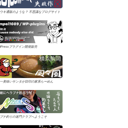
ウキ通販のような？ 不思議なブログサイト
rdPressプラグイン開発販売
一美味いサンタが目印の家系らーめん
ブナ釣りの迷門クラブへようこそ