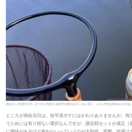
初おろしの光司12.1尺。カーボン竿掛けに純正竹を乗せるというね（笑）。しかし竹竿は味があります
ところが例会当日は、短竿浅ダナにはかわりありませんが、両
うためには有り得ない選択なんですが、接近戦セットが成立（
に興味があるけど食わないっていうのが大前提。実際、前週は