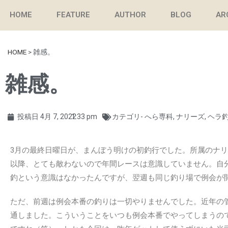
HOME
FEATURE
AUTHOR
BLOG
AR
HOME
>
雑感。
雑感。
投稿日
4月 7, 2022
1:33 pm
カテゴリ-
へら専科
,
ナリーズ
,
ヘラ
3月の最終日曜日が、まんぼう明けの初釣行でした。所属のナリ
以降、とても敵わないので年間レースは意識していません。自
釣という意識はなかったんですが、翌週も同じ釣り場で例会が
ただ、前週は例会本番の釣りは一切やりませんでした。近年の
通しました。こういうことをいつも例会本番でやってしまうの