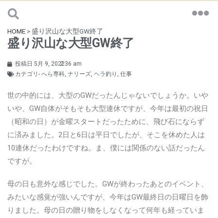
HOME
>
盛り沢山な大型GW終了
盛り沢山な大型GW終了
投稿日
5月 9, 2022
2:36 am
カテゴリ-
へら専科
,
ナリーズ
,
ヘラ釣り
,
仕事
世の中的には、大型のGWだったんじゃないでしょうか。いや
いや、GW自体がそもそも大型連休ですが、今年は最初の祝日
（昭和の日）が金曜スタートだったために、飛び石にならず
に済みました。2日と6日は平日でしたが、そこを休めた人は
10連休だったわけですね。ま、僕には関係のない話だったん
ですが。
母の日も意外な感じでした。GWが終わったあとのイベント、
みたいな感覚が強いんですが、今年はGW最終日の日曜日を飾
りました。母の日の贈り物をしなくなって何年も経っていま