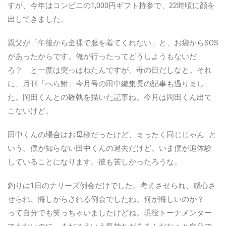
すが、今年はコンビニの1,000円ギフト持参で、22時頃に顔を
出してきました。
親父が「午後から全裸で服を着てくれない」と、お袋からSOS
があったからです。俺が行ったってどうしようもないだ
ろ？ と一度は突っぱねたんですが、母の日だしなと。それ
に、月刊「へら鮒」今月号の田中編集長の記事も過りまし
た。岡田くんとの確執を描いた記事ね。今月は岡田くん出て
こないけど。
田中くんの場合はお母様だったけど、まったく同じじゃん…と
いう。僕が知らない田中くんの過去だけど、いま僕が追体験
していることになります。
彼も苦しかったろうな。
釣りは1日のナリーズ例会だけでした。考えさせられ、感心さ
せられ、悔しがらされる例会でしたね。何が悔しいのか？
って自分でも笑っちゃいましたけどね。現役トーナメンター