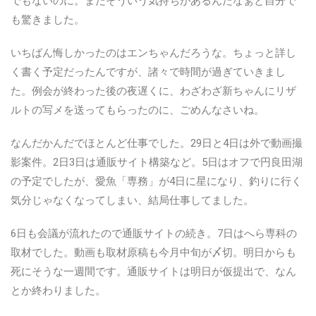
でもないのに。まだそういう気持ちがあるんだなぁと自分で
も驚きました。
いちばん悔しかったのはエンちゃんだろうな。ちょっと詳し
く書く予定だったんですが、諸々で時間が過ぎていきまし
た。例会が終わった後の夜遅くに、わざわざ新ちゃんにリザ
ルトの写メを送ってもらったのに、ごめんなさいね。
なんだかんだでほとんど仕事でした。29日と4日は外で動画撮
影案件。2日3日は通販サイト構築など。5日はオフで円良田湖
の予定でしたが、愛魚「専務」が4日に星になり、釣りに行く
気分じゃなくなってしまい、結局仕事してました。
6日も会議が流れたので通販サイトの続き。7日はへら専科の
取材でした。動画も取材原稿も今月中旬が〆切。明日からも
死にそうな一週間です。通販サイトは明日が仮提出で、なん
とか終わりました。