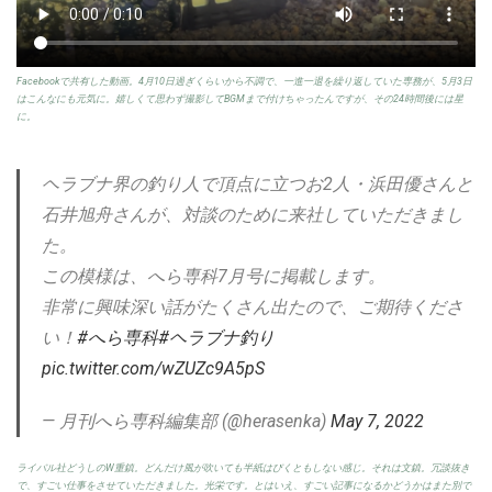
Facebookで共有した動画。4月10日過ぎくらいから不調で、一進一退を繰り返していた専務が、5月3日
はこんなにも元気に。嬉しくて思わず撮影してBGMまで付けちゃったんですが、その24時間後には星
に。
ヘラブナ界の釣り人で頂点に立つお2人・浜田優さんと
石井旭舟さんが、対談のために来社していただきまし
た。
この模様は、へら専科7月号に掲載します。
非常に興味深い話がたくさん出たので、ご期待くださ
い！
#へら専科
#ヘラブナ釣り
pic.twitter.com/wZUZc9A5pS
— 月刊へら専科編集部 (@herasenka)
May 7, 2022
ライバル社どうしのW重鎮。どんだけ風が吹いても半紙はびくともしない感じ。それは文鎮。冗談抜き
で、すごい仕事をさせていただきました。光栄です。とはいえ、すごい記事になるかどうかはまた別で