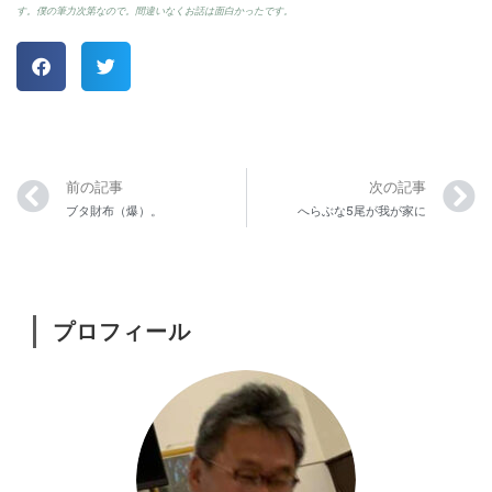
す。僕の筆力次第なので。間違いなくお話は面白かったです。
前の記事
次の記事
ブタ財布（爆）。
へらぶな5尾が我が家に
プロフィール