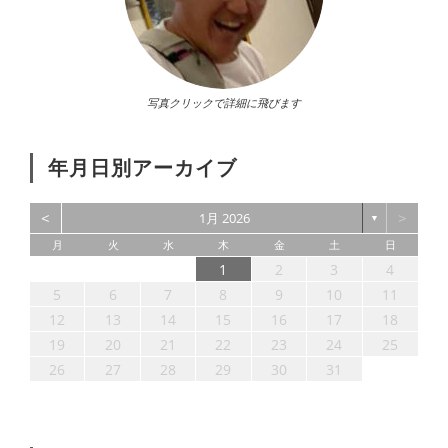
写真クリックで詳細に飛びます
年月日別アーカイブ
<
>
1月 2026
▼
月
火
水
木
金
土
日
6
5
3
4
6
2
4
7
3
5
1
3
6
6
2
7
3
5
1
4
1
2
3
4
13
12
10
11
13
11
14
10
12
10
13
13
14
10
12
11
9
8
9
8
5
6
7
8
9
10
11
20
19
17
18
20
16
18
21
17
19
15
17
20
20
16
21
17
19
15
18
12
13
14
15
16
17
18
27
26
24
25
27
23
25
28
24
26
22
24
27
27
23
28
24
26
22
25
19
20
21
22
23
24
25
31
30
31
29
30
31
29
26
27
28
29
30
31