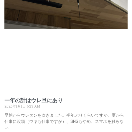
一年の計はウレ旦にあり
2026年1月1日
6:23 AM
早朝からウレタンを吹きました。半年ぶりくらいですか。夏から
仕事に没頭（ウキも仕事ですが）、SNSもやめ、スマホを触らな
い