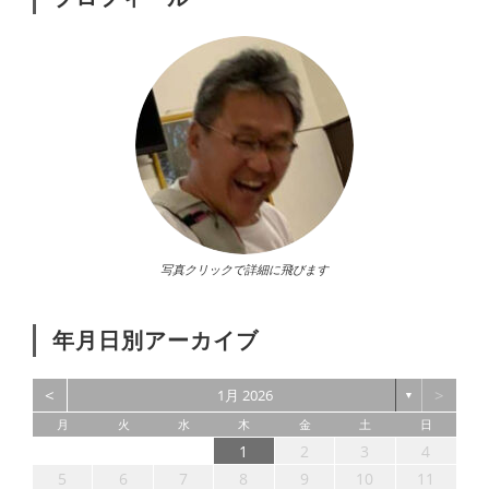
写真クリックで詳細に飛びます
年月日別アーカイブ
<
>
1月 2026
▼
月
火
水
木
金
土
日
6
5
3
4
6
2
4
7
3
5
1
3
6
6
2
7
3
5
1
4
1
2
3
4
13
12
10
11
13
11
14
10
12
10
13
13
14
10
12
11
9
8
9
8
5
6
7
8
9
10
11