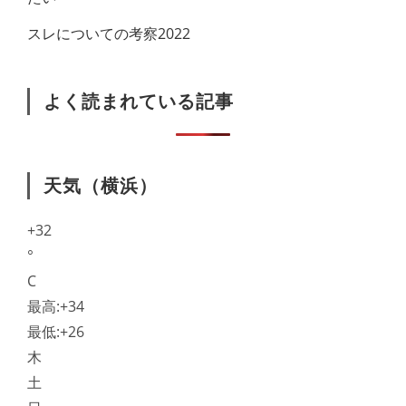
スレについての考察2022
よく読まれている記事
天気（横浜）
+
32
°
C
最高:
+
34
最低:
+
26
木
土