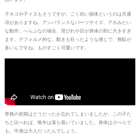
子ネコや子イヌもそうですが、ごく幼い個体というのは共通
項がありますね。アンバランスなパーツサイズ、アホみたい
な動作。へらぶなの場合、背びれや目が身体の割に大きすぎ
ます。デフォルメ的な。動きも狂ったような感じで、無駄が
多いんですね。ものすごく可愛いです。
専務の初期はどうだったか忘れてしまいましたが、この子た
ちと比べれば、晩年は落ち着いていました。身体は小べらで
も、中身は大人だったんでしょう。