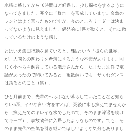
水槽に移してから10時間ほど経過し、少し探検をするように
なってきました。完全に「群れ」を形成しています。金魚の
フンとはよく言ったものですが、今のところリーダーは決ま
ってないように見えました。偶発的に1匹が動くと、それに倣
っているだけのような感じ。
とはいえ集団行動を見ていると、5匹という「彼らの世界」
が、人間との関わりを希薄にするような不安があります。同
じく小べらを飼育している泡舟さんから、たまたま別件で電
話があったので聞いてみると、複数飼いでもエサくれダンス
は踊るとのこと（笑）。
ひと月前まで、先輩のへらぶなが暮らしていたことなど知ら
ない5匹。イヤな言い方をすれば、死後に水も換えてませんか
ら（換えたてのキレイな水でしたので、そのまま濾過を続け
てキープ）、事故物件に入居したようなものです。でも、そ
のまま先代の空気を引き継いでほしいような気分もありまし