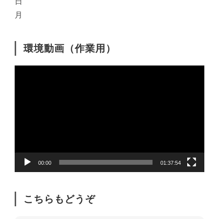
日
月
環境動画（作業用）
動
画
プ
レ
ー
ヤ
ー
00:00
01:37:54
こちらもどうぞ