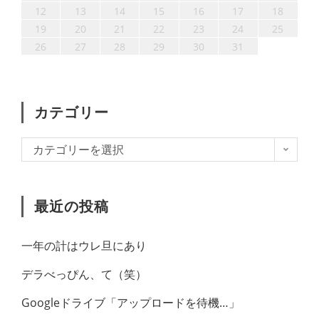
20
19
17
18
20
16
18
21
17
19
15
17
20
20
16
21
17
19
15
18
12
13
14
15
16
17
18
27
26
24
25
27
23
25
28
24
26
22
24
27
27
23
28
24
26
22
25
19
20
21
22
23
24
25
31
30
31
29
30
31
29
26
27
28
29
30
31
カテゴリー
カテゴリーを選択
最近の投稿
一年の計はウレ旦にあり
デラべっぴん、て（笑）
Googleドライブ「アップロードを待機…」